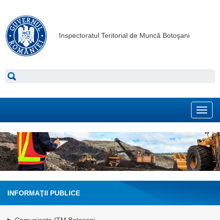
Inspectoratul Teritorial de Muncă Botoşani
Toggl
navig
INFORMAŢII PUBLICE
Comunicate ITM Botosani