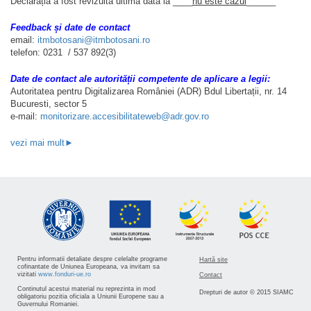
Declarația a fost revizuită ultima dată la ____
nu este cazul
______
Feedback și date de contact
email:
itmbotosani@itmbotosani.ro
telefon: 0231 / 537 892(3)
Date de contact ale autorității competente de aplicare a legii:
Autoritatea pentru Digitalizarea României (ADR) Bdul Libertații, nr. 14
Bucuresti, sector 5
e-mail:
monitorizare.accesibilitateweb@adr.gov.ro
vezi mai mult►
Pentru informatii detaliate despre celelalte programe
Hartă site
cofinantate de Uniunea Europeana, va invitam sa
vizitati
www.fonduri-ue.ro
Contact
Continutul acestui material nu reprezinta in mod
Drepturi de autor © 2015 SIAMC
obligatoriu pozitia oficiala a Uniunii Europene sau a
Guvernului Romaniei.