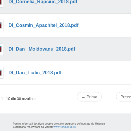
DI_Cornelia_Rapciuc_2018.pdf
DI_Cosmin_Apachitei_2018.pdf
DI_Dan _Moldovanu_2018.pdf
DI_Dan_Liutic_2018.pdf
← Prima
Prec
 1 - 10 din 30 rezultate.
Pentru informatii detaliate despre celelalte programe cofinantate de Uniunea
Europeana, va invitam sa vizitati
www.fonduri-ue.ro