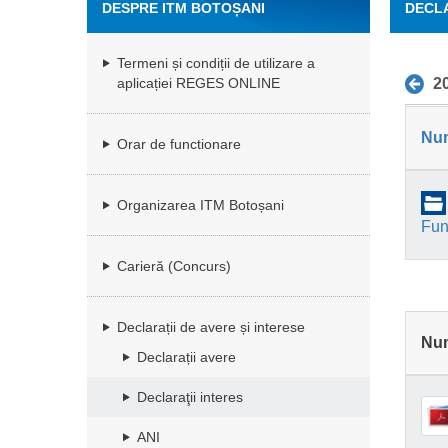
DESPRE ITM BOTOȘANI
DECLA
Termeni și condiții de utilizare a
2
aplicației REGES ONLINE
Nu
Orar de functionare
Organizarea ITM Botoșani
Func
Carieră (Concurs)
Declarații de avere și interese
Nu
Declarații avere
Declaraţii interes
ANI