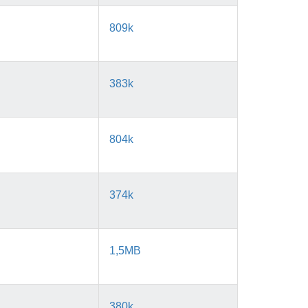
809k
383k
804k
374k
1,5MB
380k