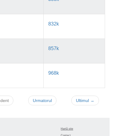
832k
857k
968k
edent
Urmatorul
Ultimul →
Hartă site
Contact