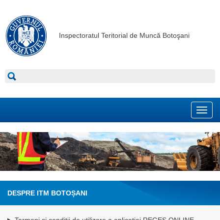
Inspectoratul Teritorial de Muncă Botoşani
Toggl
navig
DESPRE ITM BOTOȘANI
Termeni și condiții de utilizare a aplicației REGES ONLINE