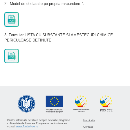
2. Model de declaratie pe propria raspundere: \
3. Formular LISTA CU SUBSTANTE SI AMESTECURI CHIMICE
PERICULOASE DETINUTE:
Pentru informatii detaliate despre celelalte programe
Hartă site
cofinantate de Uniunea Europeana, va invitam sa
vizitati
www.fonduri-ue.ro
Contact