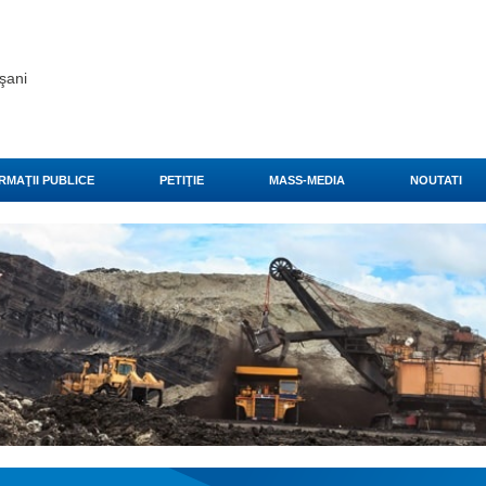
şani
RMAŢII PUBLICE
PETIŢIE
MASS-MEDIA
NOUTATI