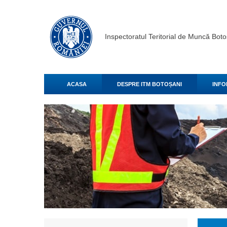
Inspectoratul Teritorial de Muncă Boto
ACASA
DESPRE ITM BOTOȘANI
INFO