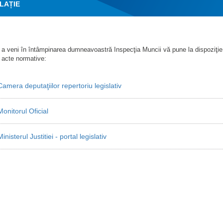
LAȚIE
a veni în întâmpinarea dumneavoastră Inspecţia Muncii vă pune la dispoziţie li
 acte normative:
Camera deputaţiilor repertoriu legislativ
Monitorul Oficial
inisterul Justitiei - portal legislativ