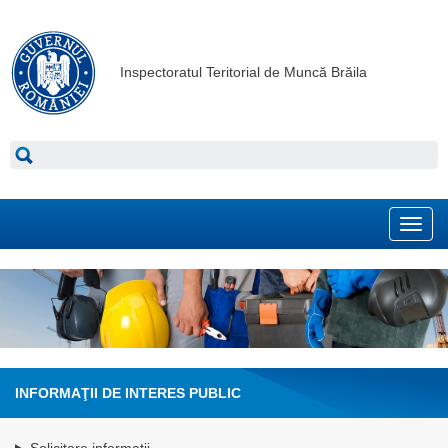
Inspectoratul Teritorial de Muncă Brăila
Toggl
navig
INFORMAŢII DE INTERES PUBLIC
Solicitare informaţii