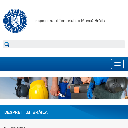
Inspectoratul Teritorial de Muncă Brăila
Toggl
navig
DESPRE I.T.M. BRĂILA
Legislatie