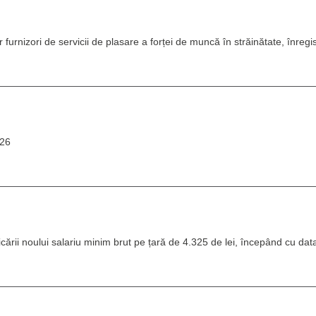
 furnizori de servicii de plasare a forței de muncă în străinătate, înregi
026
icării noului salariu minim brut pe țară de 4.325 de lei, începând cu dat