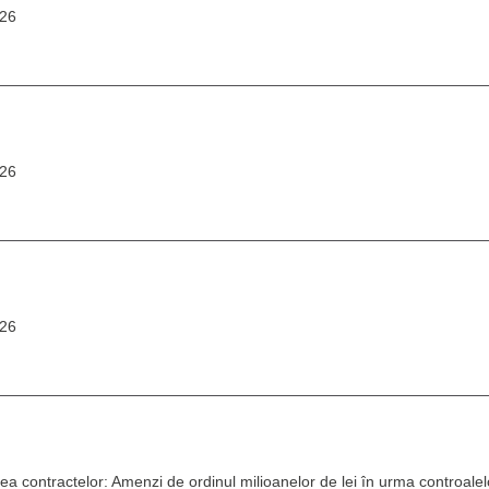
026
026
026
itatea contractelor: Amenzi de ordinul milioanelor de lei în urma controale