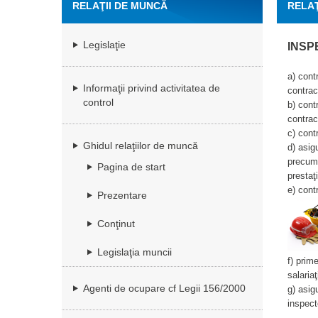
RELAŢII DE MUNCĂ
RELAŢ
Legislaţie
INSP
a) cont
Informaţii privind activitatea de
contrac
control
b) cont
contrac
c) cont
Ghidul relaţiilor de muncă
d) asig
precum ş
Pagina de start
prestaţi
e) cont
Prezentare
Conţinut
Legislaţia muncii
f) prim
salariaţi
Agenti de ocupare cf Legii 156/2000
g) asig
inspect