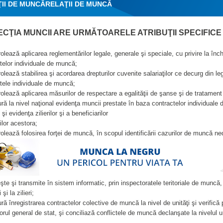
II DE MUNCĂ
RELAŢII DE MUNCĂ
ECŢIA MUNCII ARE URMĂTOARELE ATRIBUŢII SPECIFICE
rolează aplicarea reglementărilor legale, generale şi speciale, cu privire la î
telor individuale de muncă;
rolează stabilirea şi acordarea drepturilor cuvenite salariaţilor ce decurg din le
tele individuale de muncă;
rolează aplicarea măsurilor de respectare a egalităţii de şanse şi de tratament 
ură la nivel naţional evidenţa muncii prestate în baza contractelor individuale d
i evidenţa zilierilor şi a beneficiarilor
ilor acestora;
rolează folosirea forţei de muncă, în scopul identificării cazurilor de muncă ne
eşte şi transmite în sistem informatic, prin inspectoratele teritoriale de muncă, 
 şi la zilieri;
ură înregistrarea contractelor colective de muncă la nivel de unităţi şi verifică 
orul general de stat, şi conciliază conflictele de muncă declanşate la nivelul un