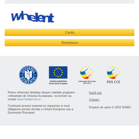
Cauta
Reseteaza
Pentru informatii detaliate despre celelalte programe
Hartă site
cofinantate de Uniunea Europeana, va invitam sa
vizitati
www.fonduri-ue.ro
Contact
Continutul acestui material nu reprezinta in mod
Drepturi de autor © 2015 SIAMC
obligatoriu pozitia oficiala a Uniunii Europene sau a
Guvernului Romaniei.