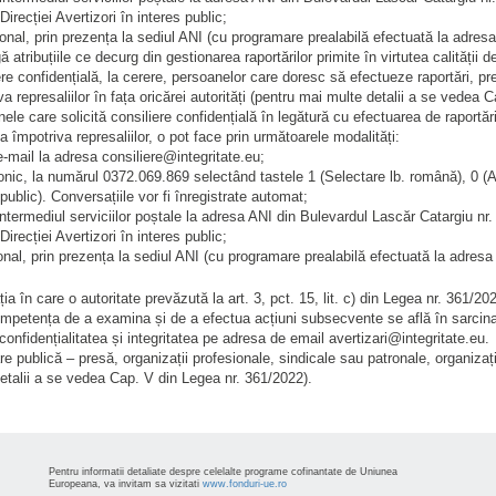
Direcției Avertizori în interes public;
onal, prin prezența la sediul ANI (cu programare prealabilă efectuată la adresa
 atribuțiile ce decurg din gestionarea raportărilor primite în virtutea calității 
ere confidențială, la cerere, persoanelor care doresc să efectueze raportări, p
va represaliilor în fața oricărei autorități (pentru mai multe detalii a se vedea 
ele care solicită consiliere confidențială în legătură cu efectuarea de raportăr
ia împotriva represaliilor, o pot face prin următoarele modalități:
e-mail la adresa consiliere@integritate.eu;
onic, la numărul 0372.069.869 selectând tastele 1 (Selectare lb. română), 0 (Aco
 public). Conversațiile vor fi înregistrate automat;
intermediul serviciilor poștale la adresa ANI din Bulevardul Lascăr Catargiu n
Direcției Avertizori în interes public;
nal, prin prezența la sediul ANI (cu programare prealabilă efectuată la adresa
ția în care o autoritate prevăzută la art. 3, pct. 15, lit. c) din Legea nr. 361/20
mpetența de a examina și de a efectua acțiuni subsecvente se află în sarcina 
 confidențialitatea și integritatea pe adresa de email avertizari@integritate.eu.
re publică – presă, organizații profesionale, sindicale sau patronale, organiza
etalii a se vedea Cap. V din Legea nr. 361/2022).
Pentru informatii detaliate despre celelalte programe cofinantate de Uniunea
Europeana, va invitam sa vizitati
www.fonduri-ue.ro