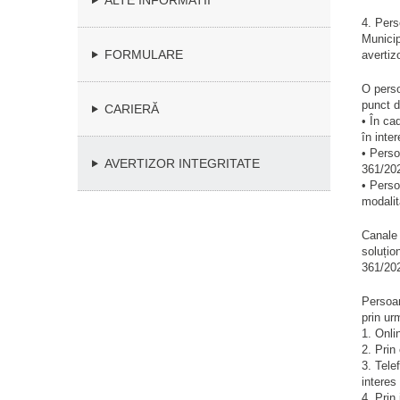
ALTE INFORMATII
4. Pers
Municip
FORMULARE
avertiz
O perso
punct d
CARIERĂ
• În ca
în inte
• Perso
AVERTIZOR INTEGRITATE
361/20
• Perso
modalit
Canale 
soluțio
361/202
Persoan
prin ur
1. Onlin
2. Prin
3. Tele
interes
4. Prin