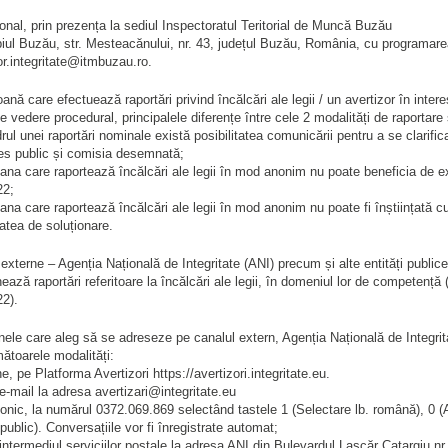
onal, prin prezența la sediul Inspectoratul Teritorial de Muncă Buzău
iul Buzău, str. Mesteacănului, nr. 43, județul Buzău, România, cu programarea
or.integritate@itmbuzau.ro.
ană care efectuează raportări privind încălcări ale legii / un avertizor în int
e vedere procedural, principalele diferențe între cele 2 modalități de raportare 
drul unei raportări nominale există posibilitatea comunicării pentru a se clarifi
res public și comisia desemnată;
ana care raportează încălcări ale legii în mod anonim nu poate beneficia de exo
22;
ana care raportează încălcări ale legii în mod anonim nu poate fi înștiințată cu pr
atea de soluționare.
externe – Agenția Națională de Integritate (ANI) precum și alte entități publice c
nează raportări referitoare la încălcări ale legii, în domeniul lor de competență
2).
ele care aleg să se adreseze pe canalul extern, Agenția Națională de Integritat
mătoarele modalități:
e, pe Platforma Avertizori https://avertizori.integritate.eu.
 e-mail la adresa avertizari@integritate.eu
fonic, la numărul 0372.069.869 selectând tastele 1 (Selectare lb. română), 0 (Ac
 public). Conversațiile vor fi înregistrate automat;
 intermediul serviciilor poștale la adresa ANI din Bulevardul Lascăr Catargiu 