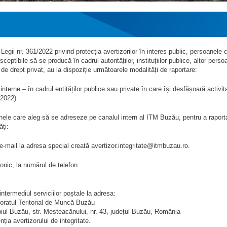
t Legii nr. 361/2022 privind protecția avertizorilor în interes public, persoanele
sceptibile să se producă în cadrul autorităților, instituțiilor publice, altor per
e de drept privat, au la dispoziție următoarele modalități de raportare:
interne – în cadrul entităților publice sau private în care își desfășoară activi
/2022).
ele care aleg să se adreseze pe canalul intern al ITM Buzău, pentru a raporta î
ăți:
 e-mail la adresa special creată avertizor.integritate@itmbuzau.ro.
fonic, la numărul de telefon:
intermediul serviciilor poștale la adresa:
oratul Teritorial de Muncă Buzău
iul Buzău, str. Mesteacănului, nr. 43, județul Buzău, România
nția avertizorului de integritate.