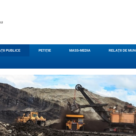
ău
ȚII PUBLICE
PETIŢIE
MASS-MEDIA
RELAŢII DE MU