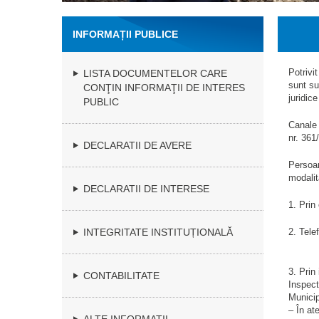
INFORMAȚII PUBLICE
Potrivi
LISTA DOCUMENTELOR CARE
sunt su
CONŢIN INFORMAŢII DE INTERES
juridic
PUBLIC
Canale 
nr. 361
DECLARATII DE AVERE
Persoan
modalit
DECLARATII DE INTERESE
1. Prin
INTEGRITATE INSTITUȚIONALĂ
2. Tele
3. Prin 
CONTABILITATE
Inspect
Municip
– În ate