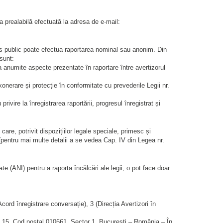
 prealabilă efectuată la adresa de e-mail:
eres public poate efectua raportarea nominal sau anonim. Din
sunt:
ca anumite aspecte prezentate în raportare între avertizorul
nerare și protecție în conformitate cu prevederile Legii nr.
ivire la înregistrarea raportării, progresul înregistrat și
are, potrivit dispozițiilor legale speciale, primesc și
 (pentru mai multe detalii a se vedea Cap. IV din Legea nr.
e (ANI) pentru a raporta încălcări ale legii, o pot face doar
ord înregistrare conversație), 3 (Direcția Avertizori în
nr. 15, Cod poștal 010661, Sector 1, București – România – În