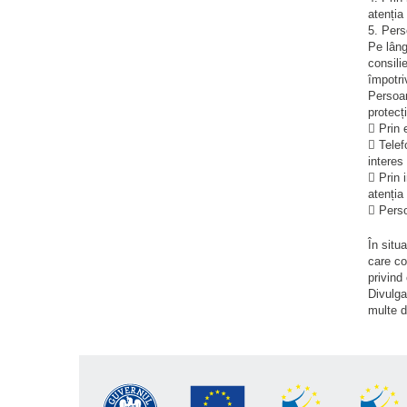
atenția 
5. Pers
Pe lângă
consili
împotri
Persoan
protecț
 Prin 
 Telef
interes
 Prin 
atenția 
 Perso
În situa
care co
privind
Divulga
multe d