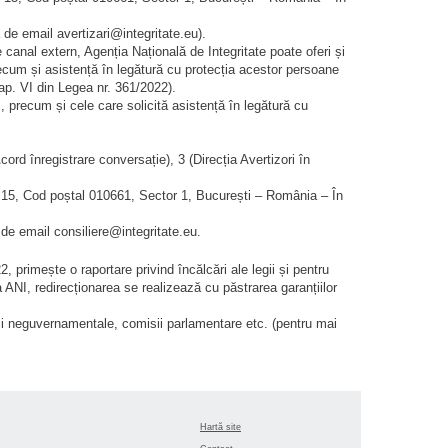
 de email avertizari@integritate.eu).
de canal extern, Agenția Națională de Integritate poate oferi și
recum și asistență în legătură cu protecția acestor persoane
Cap. VI din Legea nr. 361/2022).
i, precum și cele care solicită asistență în legătură cu
rd înregistrare conversație), 3 (Direcția Avertizori în
r. 15, Cod poștal 010661, Sector 1, București – România – În
 de email consiliere@integritate.eu.
22, primește o raportare privind încălcări ale legii și pentru
ANI, redirecționarea se realizează cu păstrarea garanțiilor
ții neguvernamentale, comisii parlamentare etc. (pentru mai
Hartă site