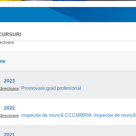
CURSURI
ectoare
me
2023
Promovare grad profesional
irectoare
:
2022
inspector de muncă CCCMMRM
inspector de mun
irectoare
:
,
2021