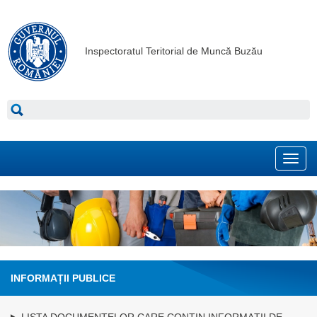
Inspectoratul Teritorial de Muncă Buzău
Toggl
navig
INFORMAȚII PUBLICE
LISTA DOCUMENTELOR CARE CONŢIN INFORMAŢII DE