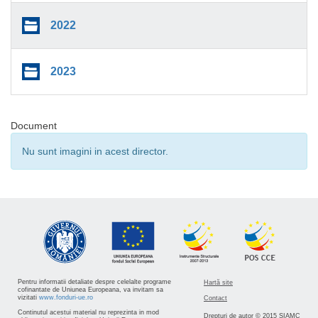
2022
2023
Document
Nu sunt imagini in acest director.
Pentru informatii detaliate despre celelalte programe
Hartă site
cofinantate de Uniunea Europeana, va invitam sa
vizitati
www.fonduri-ue.ro
Contact
Continutul acestui material nu reprezinta in mod
Drepturi de autor © 2015 SIAMC