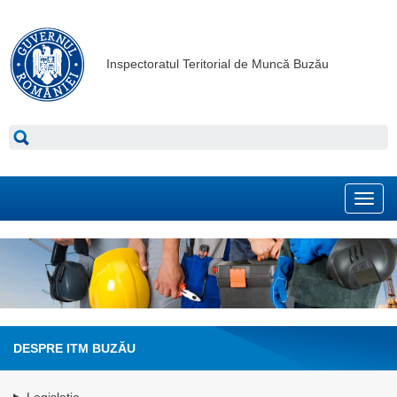
Inspectoratul Teritorial de Muncă Buzău
Toggl
navig
DESPRE ITM BUZĂU
Legislație