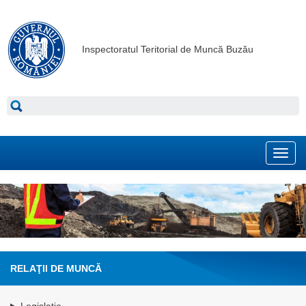
Inspectoratul Teritorial de Muncă Buzău
Toggl
navig
RELAŢII DE MUNCĂ
Legislaţie