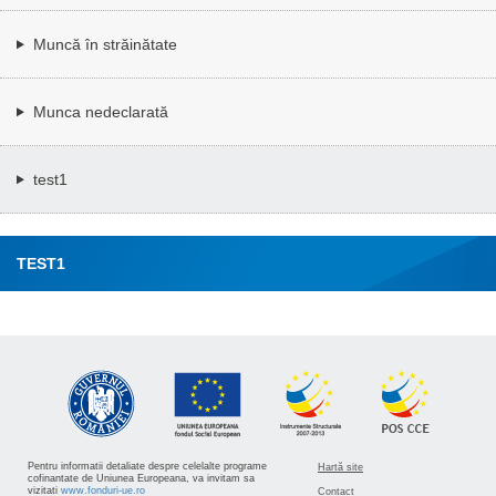
Muncă în străinătate
Munca nedeclarată
test1
TEST1
Pentru informatii detaliate despre celelalte programe
Hartă site
cofinantate de Uniunea Europeana, va invitam sa
vizitati
www.fonduri-ue.ro
Contact