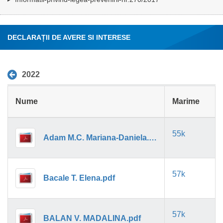
DECLARAȚII DE AVERE SI INTERESE
2022
Nume
Marime
55k
Adam M.C. Mariana-Daniela.pdf
57k
Bacale T. Elena.pdf
57k
BALAN V. MADALINA.pdf