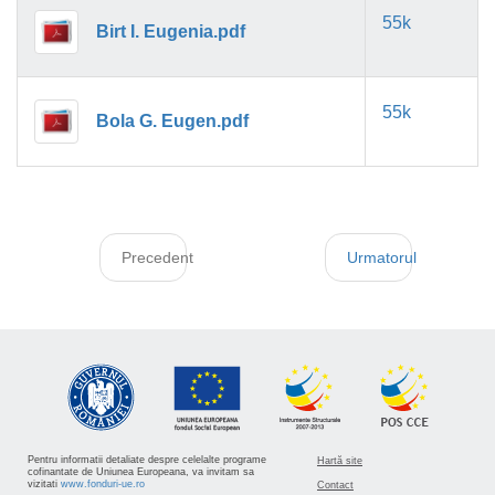
55k
Birt I. Eugenia.pdf
55k
Bola G. Eugen.pdf
Precedent
Urmatorul
Pentru informatii detaliate despre celelalte programe
Hartă site
cofinantate de Uniunea Europeana, va invitam sa
vizitati
www.fonduri-ue.ro
Contact