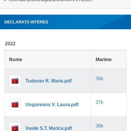
DECLARAŢII INTERES
2022
Nume
Marime
36k
Tudoran R. Maria.pdf
37k
Ungureanu V. Laura.pdf
36k
Vasile S.T. Marica.pdf