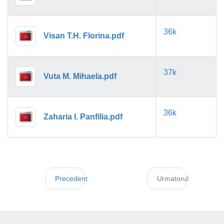
36k
Visan T.H. Florina.pdf
37k
Vuta M. Mihaela.pdf
36k
Zaharia I. Panfilia.pdf
Precedent
Urmatorul