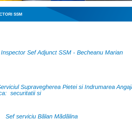
CTORI SSM
Inspector Sef Adjunct SSM - Becheanu Marian
Serviciul Supravegherea Pietei si Indrumarea Angajat
: securitatii si
Sef serviciu Bãlan Mãdãlina