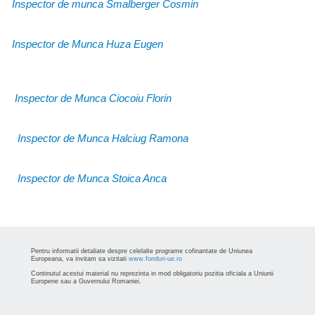
Inspector de munca Smalberger Cosmin
Inspector de Munca Huza Eugen
Inspector de Munca Ciocoiu Florin
Inspector de Munca Halciug Ramona
Inspector de Munca Stoica Anca
Pentru informatii detaliate despre celelalte programe cofinantate de Uniunea
Europeana, va invitam sa vizitati
www.fonduri-ue.ro
Continutul acestui material nu reprezinta in mod obligatoriu pozitia oficiala a Uniunii
Europene sau a Guvernului Romaniei.