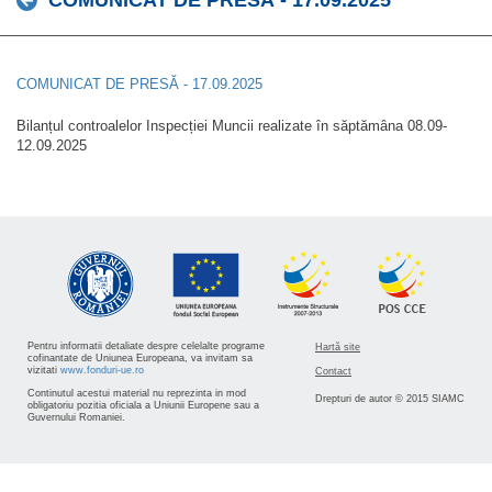
COMUNICAT DE PRESĂ - 17.09.2025
COMUNICAT DE PRESĂ - 17.09.2025
Bilanțul controalelor Inspecției Muncii realizate în săptămâna 08.09-
12.09.2025
Pentru informatii detaliate despre celelalte programe
Hartă site
cofinantate de Uniunea Europeana, va invitam sa
vizitati
www.fonduri-ue.ro
Contact
Continutul acestui material nu reprezinta in mod
Drepturi de autor © 2015 SIAMC
obligatoriu pozitia oficiala a Uniunii Europene sau a
Guvernului Romaniei.