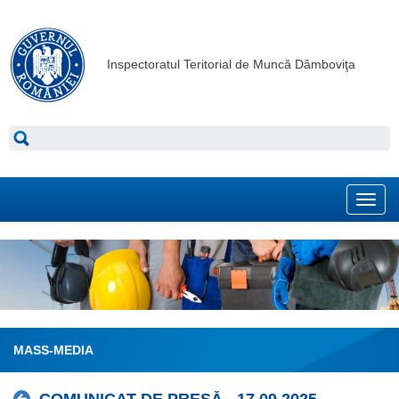
Inspectoratul Teritorial de Muncă Dâmboviţa
Toggl
navig
MASS-MEDIA