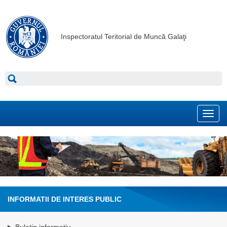
Inspectoratul Teritorial de Muncă Galaţi
Toggl
navig
INFORMATII DE INTERES PUBLIC
Buletin informativ