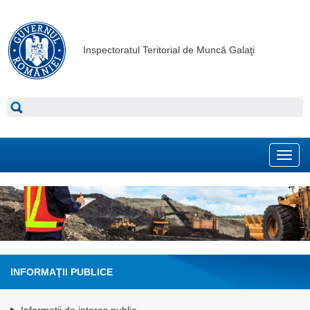
Inspectoratul Teritorial de Muncă Galaţi
Toggl
navig
INFORMAŢII PUBLICE
Informatii de interes public