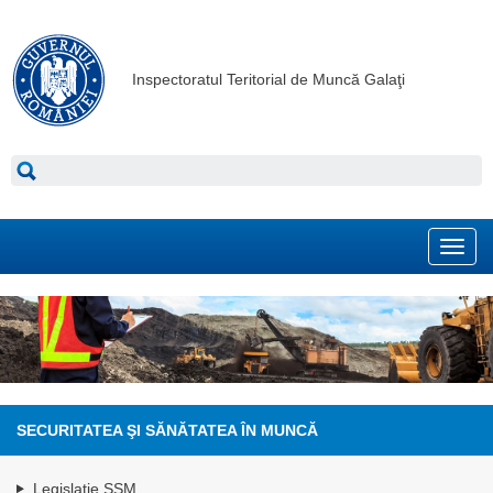
Inspectoratul Teritorial de Muncă Galaţi
Toggl
navig
SECURITATEA ŞI SĂNĂTATEA ÎN MUNCĂ
Legislaţie SSM