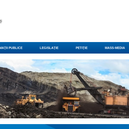
ţi
MAŢII PUBLICE
LEGISLAŢIE
PETIŢIE
MASS-MEDIA