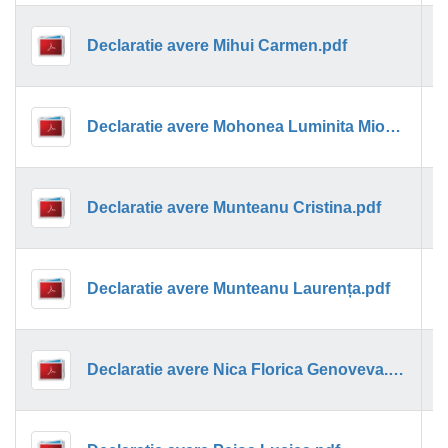
1
Declaratie avere Mihui Carmen.pdf
1
Declaratie avere Mohonea Luminita Mioara.pdf
1
Declaratie avere Munteanu Cristina.pdf
1
Declaratie avere Munteanu Laurența.pdf
1
Declaratie avere Nica Florica Genoveva.pdf
1