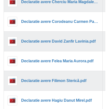
Declaratie avere Cherciu Maria Magdalena.pdf
1
Declaratie avere Corodeanu Carmen Paunica.pdf
1
Declaratie avere David Zanfir Lavinia.pdf
1
Declaratie avere Felea Maria Aurora.pdf
1
Declaratie avere Filimon Sterică.pdf
1
Declaratie avere Hagiu Danut Mirel.pdf