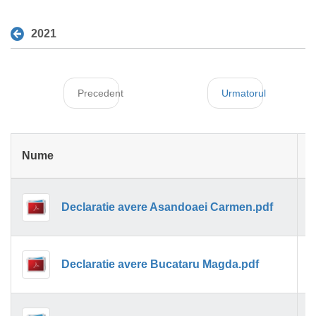
2021
Precedent
Urmatorul
Nume
M
1
Declaratie avere Asandoaei Carmen.pdf
1
Declaratie avere Bucataru Magda.pdf
1