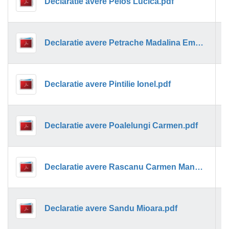
Declaratie avere Peios Lucica.pdf
1
Declaratie avere Petrache Madalina Emanuela.pdf
1
Declaratie avere Pintilie Ionel.pdf
1
Declaratie avere Poalelungi Carmen.pdf
1
Declaratie avere Rascanu Carmen Manuela.pdf
1
Declaratie avere Sandu Mioara.pdf