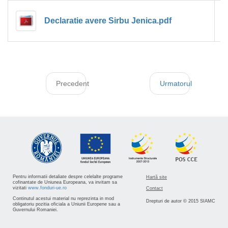
1
Declaratie avere Sirbu Jenica.pdf
Precedent
Urmatorul
Pentru informatii detaliate despre celelalte programe
Hartă site
cofinantate de Uniunea Europeana, va invitam sa
vizitati
www.fonduri-ue.ro
Contact
Continutul acestui material nu reprezinta in mod
Drepturi de autor © 2015 SIAMC
obligatoriu pozitia oficiala a Uniunii Europene sau a
Guvernului Romaniei.