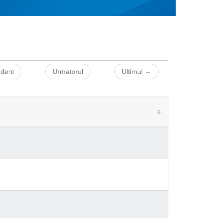
edent
Urmatorul
Ultimul →