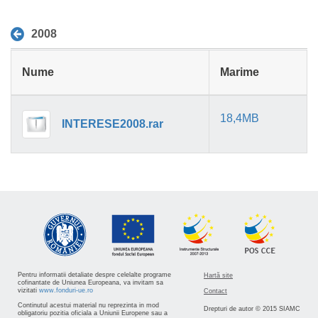
2008
Nume
Marime
18,4MB
INTERESE2008.rar
Pentru informatii detaliate despre celelalte programe
Hartă site
cofinantate de Uniunea Europeana, va invitam sa
vizitati
www.fonduri-ue.ro
Contact
Continutul acestui material nu reprezinta in mod
Drepturi de autor © 2015 SIAMC
obligatoriu pozitia oficiala a Uniunii Europene sau a