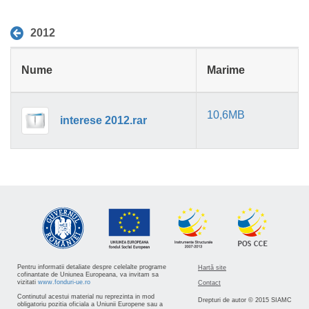
2012
Nume
Marime
10,6MB
interese 2012.rar
Pentru informatii detaliate despre celelalte programe
Hartă site
cofinantate de Uniunea Europeana, va invitam sa
vizitati
www.fonduri-ue.ro
Contact
Continutul acestui material nu reprezinta in mod
Drepturi de autor © 2015 SIAMC
obligatoriu pozitia oficiala a Uniunii Europene sau a