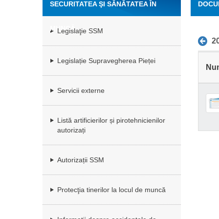
SECURITATEA ŞI SĂNĂTATEA ÎN
DOCU
MUNCĂ
Legislaţie SSM
2
Legislație Supravegherea Pieței
Nu
Servicii externe
Listă artificierilor și pirotehnicienilor
autorizați
Autorizații SSM
Protecţia tinerilor la locul de muncă