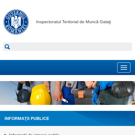
Inspectoratul Teritorial de Muncă Galaţi
Toggl
navig
INFORMAŢII PUBLICE
Informatii de interes public