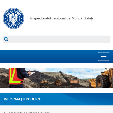
Inspectoratul Teritorial de Muncă Galaţi
Toggl
navig
INFORMAŢII PUBLICE
Informatii de interes public