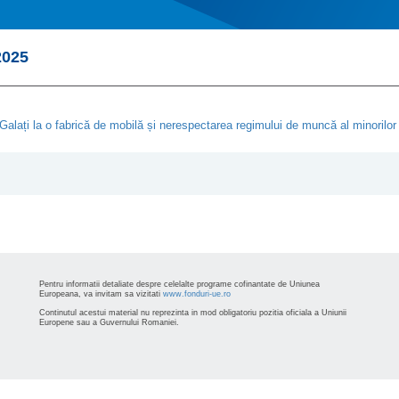
025
lați la o fabrică de mobilă și nerespectarea regimului de muncă al minorilor
Pentru informatii detaliate despre celelalte programe cofinantate de Uniunea
Europeana, va invitam sa vizitati
www.fonduri-ue.ro
Continutul acestui material nu reprezinta in mod obligatoriu pozitia oficiala a Uniunii
Europene sau a Guvernului Romaniei.