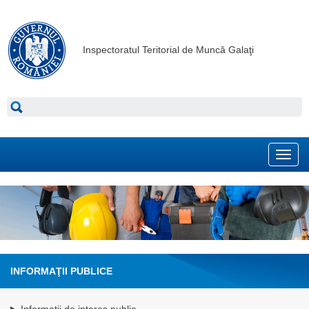
Inspectoratul Teritorial de Muncă Galaţi
Toggl
navig
INFORMAŢII PUBLICE
Informatii de interes public