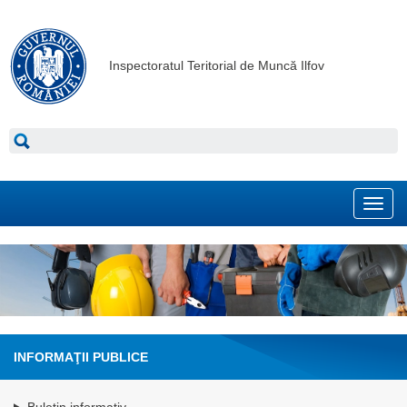
Inspectoratul Teritorial de Muncă Ilfov
Toggl
navig
INFORMAŢII PUBLICE
Buletin informativ