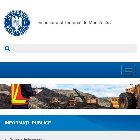
Inspectoratul Teritorial de Muncă Ilfov
Toggl
navig
INFORMAŢII PUBLICE
Buletin informativ