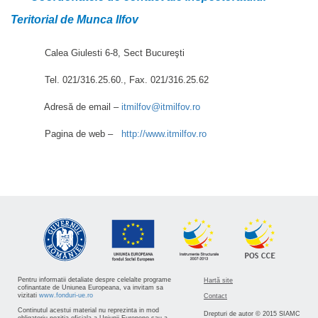
Teritorial de Munca Ilfov
Calea Giulesti 6-8, Sect Bucureşti
Tel. 021/316.25.60., Fax. 021/316.25.62
Adresă de email –
itmilfov@itmilfov.ro
Pagina de web –
http://www.itmilfov.ro
Pentru informatii detaliate despre celelalte programe
Hartă site
cofinantate de Uniunea Europeana, va invitam sa
vizitati
www.fonduri-ue.ro
Contact
Continutul acestui material nu reprezinta in mod
Drepturi de autor © 2015 SIAMC
obligatoriu pozitia oficiala a Uniunii Europene sau a