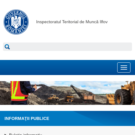
Inspectoratul Teritorial de Muncă Ilfov
Toggl
navig
INFORMAŢII PUBLICE
Buletin informativ