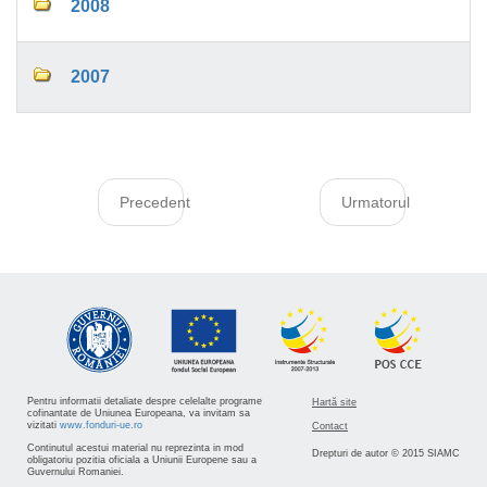
2008
2007
Precedent
Urmatorul
Pentru informatii detaliate despre celelalte programe
Hartă site
cofinantate de Uniunea Europeana, va invitam sa
vizitati
www.fonduri-ue.ro
Contact
Continutul acestui material nu reprezinta in mod
Drepturi de autor © 2015 SIAMC
obligatoriu pozitia oficiala a Uniunii Europene sau a
Guvernului Romaniei.