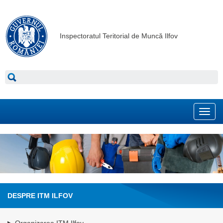
Inspectoratul Teritorial de Muncă Ilfov
Toggl
navig
DESPRE ITM ILFOV
Organizarea ITM Ilfov