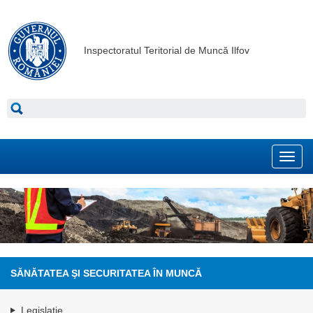
Inspectoratul Teritorial de Muncă Ilfov
Toggl
navig
SĂNĂTATEA ŞI SECURITATEA ÎN MUNCĂ
Legislaţie