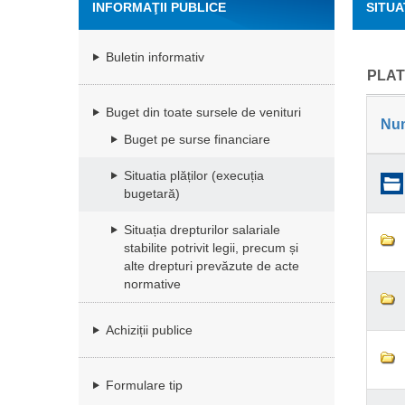
INFORMAŢII PUBLICE
SITUA
Buletin informativ
PLAT
Buget din toate sursele de venituri
Nu
Buget pe surse financiare
Situatia plăților (execuția
bugetară)
Situația drepturilor salariale
stabilite potrivit legii, precum și
alte drepturi prevăzute de acte
normative
Achiziții publice
Formulare tip