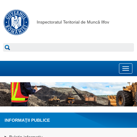
Inspectoratul Teritorial de Muncă Ilfov
Toggl
navig
INFORMAŢII PUBLICE
Buletin informativ