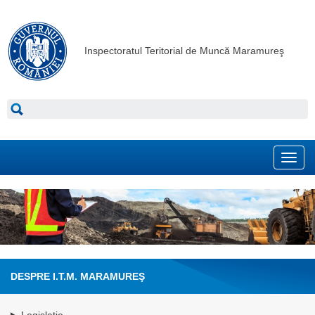
Inspectoratul Teritorial de Muncă Maramureş
Toggl
navig
DESPRE I.T.M. MARAMUREŞ
Legislație