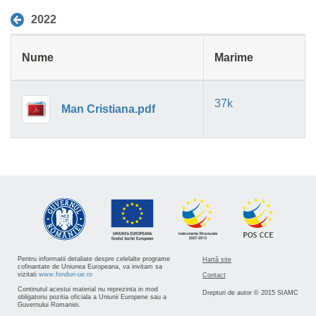
SERVICIU
2022
Nume
Marime
37k
Man Cristiana.pdf
Pentru informatii detaliate despre celelalte programe
Hartă site
cofinantate de Uniunea Europeana, va invitam sa
vizitati
www.fonduri-ue.ro
Contact
Continutul acestui material nu reprezinta in mod
Drepturi de autor © 2015 SIAMC
obligatoriu pozitia oficiala a Uniunii Europene sau a
Guvernului Romaniei.