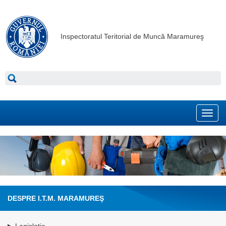
Inspectoratul Teritorial de Muncă Maramureş
Toggl
navig
DESPRE I.T.M. MARAMUREŞ
Legislație