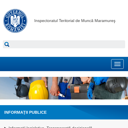
Inspectoratul Teritorial de Muncă Maramureş
Toggl
navig
INFORMAŢII PUBLICE
Informatii legislative. Transparenţă decizională