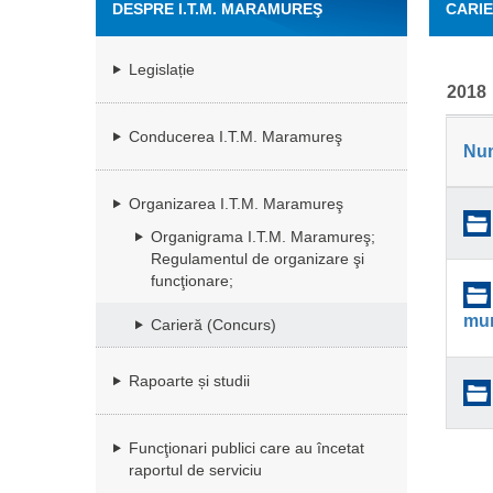
DESPRE I.T.M. MARAMUREŞ
CARIE
Legislație
2018
Conducerea I.T.M. Maramureş
Nu
Organizarea I.T.M. Maramureş
Organigrama I.T.M. Maramureş;
Regulamentul de organizare şi
funcţionare;
mu
Carieră (Concurs)
Rapoarte și studii
Funcţionari publici care au încetat
raportul de serviciu