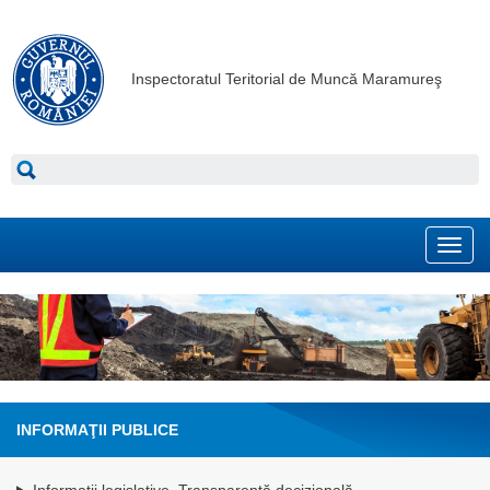
Inspectoratul Teritorial de Muncă Maramureş
Toggl
navig
INFORMAŢII PUBLICE
Informatii legislative. Transparenţă decizională