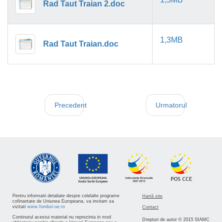
Rad Taut Traian 2.doc
1,3MB
Rad Taut Traian.doc
Precedent
Urmatorul
Pentru informatii detaliate despre celelalte programe
Hartă site
cofinantate de Uniunea Europeana, va invitam sa
vizitati
www.fonduri-ue.ro
Contact
Continutul acestui material nu reprezinta in mod
Drepturi de autor © 2015 SIAMC