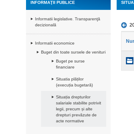
INFORMAŢII PUBLICE
SITUA
NORM
Informatii legislative. Transparenţă
2
decizională
Nu
Informatii economice
Buget din toate sursele de venituri
Buget pe surse
financiare
Situatia plăților
(execuția bugetară)
Situația drepturilor
salariale stabilite potrivit
legii, precum și alte
drepturi prevăzute de
acte normative