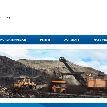
ramureş
NFORMAŢII PUBLICE
PETIȚIE
ACTIVITATE
MASS-MED