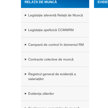
RELAŢII DE MUNCĂ
EVIDE
Legislație aferentă Relații de Muncă
Legislația speficică CCMMRM
Campanii de control în domeniul RM
Contracte colective de muncă
Registrul general de evidență a
salariaților
Evidența zilierilor