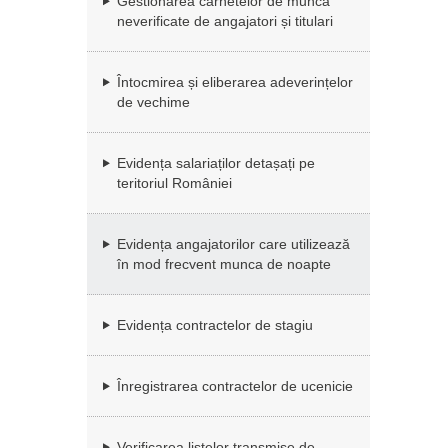
Gestionarea carnetelor de muncă
neverificate de angajatori și titulari
Întocmirea și eliberarea adeverințelor
de vechime
Evidența salariaților detașați pe
teritoriul României
Evidența angajatorilor care utilizează
în mod frecvent munca de noapte
Evidența contractelor de stagiu
Înregistrarea contractelor de ucenicie
Verificarea listelor transmise de