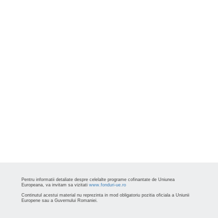
Pentru informatii detaliate despre celelalte programe cofinantate de Uniunea
Europeana, va invitam sa vizitati
www.fonduri-ue.ro
Continutul acestui material nu reprezinta in mod obligatoriu pozitia oficiala a Uniunii
Europene sau a Guvernului Romaniei.