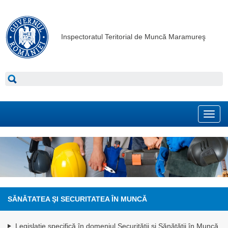
Inspectoratul Teritorial de Muncă Maramureş
Toggl
navig
SĂNĂTATEA ŞI SECURITATEA ÎN MUNCĂ
Legislație specifică în domeniul Securității și Sănătății în Muncă