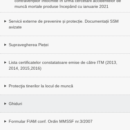
contravențiilor întocmite în urma cercetării accidentelor de
muncă mortale produse începând cu ianuarie 2021
Servicii externe de prevenire și protecție. Documentații SSM
avizate
Supravegherea Pieței
Lista certificatelor constatatoare emise de către ITM (2013,
2014, 2015,2016)
Protecţia tinerilor la locul de muncă
Ghiduri
Formular FIAM conf. Ordin MMSSF nr.3/2007