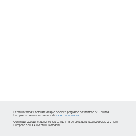
Pentru informatii detaliate despre celelalte programe cofinantate de Uniunea
Europeana, va invitam sa vizitati
www.fonduri-ue.ro
Continutul acestui material nu reprezinta in mod obligatoriu pozitia oficiala a Uniunii
Europene sau a Guvernului Romaniei.