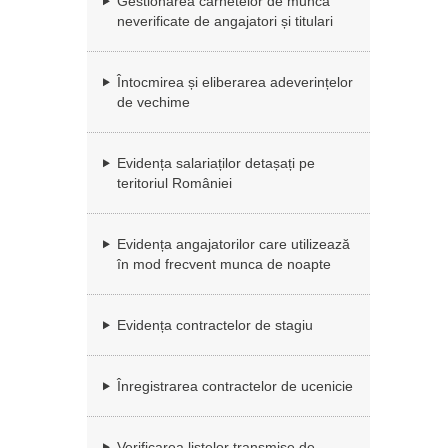
Gestionarea carnetelor de muncă
neverificate de angajatori și titulari
Întocmirea și eliberarea adeverințelor
de vechime
Evidența salariaților detașați pe
teritoriul României
Evidența angajatorilor care utilizează
în mod frecvent munca de noapte
Evidența contractelor de stagiu
Înregistrarea contractelor de ucenicie
Verificarea listelor transmise de