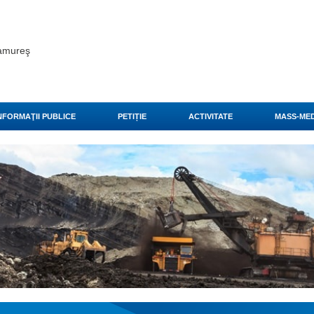
ramureş
NFORMAŢII PUBLICE
PETIȚIE
ACTIVITATE
MASS-MED